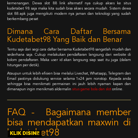
kemenangan. Dewa slot 88 link alternatif nya cukup akses ke situs
kudetabet 98 saja maka kita sudah bisa akses secara mudah. Sistem dewa
slot 88 apk juga mengikuti modern nya jaman dan teknologi yang sudah
berkembang pesat
Dimana Cara Daftar Bersama
Kudetabet98 Yang Baik dan Benar
Tentu saja dari segi cara daftar bersama Kudetabet98 sangatlah mudah dan
sederhana saja. Cukup melakukan pendaftaran langsung dari website di
kolom pendaftaran. Maka user id akan langsung siap saat itu juga (dalam
hitungan per detik).
Ataupun untuk lebih efisien bisa melalui Livechat, Whatsapp, Telegram dan
Email pastinya didukung service selama 1x24 jam nonstop. Kepada anda
sehingga bisa menikmati permainan ini jauh lebih nyaman kapan dan
dimanapun ingin menikmati aldernalin
situs game bola dan slot
online.
FAQ - Bagaimana member
bisa mendapatkan maxwin di
kudetabet98
KLIK DISINI!