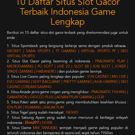
10 Daftar Situs Slot Gacor
Terbaik Indonesia Game
Lengkap
Berikut ini 10 daftar situs slot gacor terbaik yang direkomendasi juga untuk
anda :
1. Situs Sportsbook yang langsung bekerja sama dengan produk raksasa :
SBOBET | SABA SPORTS | TF GAMING | VIRTUAL SPORTS PP | SBO
VIRTUAL SPORTS
2. Situs Slot Gacor paling booming di indonesia :
PRAGMATIC PLAY |
MICROGAMING | PG SOFT | LIVE 22 | SLOT 88 | ION SLOT | JOKER |
SPADE GAMING | HABANERO |
dan puluhan game lainnya.
3. Situs Live Casino paling lengkap dan populer :
ION CASINO | MG LIVE |
EVO GAMING | SEXY BACCARAT | PRETTY GAMING | ASIA GAMING | SBO
CASINO | DREAM GAMING
4. Situs Arcade jenis game ringan yang menghibur :
PRAGMATIC FISHING |
GAMATRON | GIOCCO PLUS | ADVANTPLAY GAMING | CQ9
5. Situs Poker salah satu jenis game yang membutuhkan keahlian khusus :
IDN PLAY | 9GAMING | BALAK PLAY
6. Situs Togel yang sudah merakyat :
NEX4D
7. Situs Sabung Ayam yang sudah turun menurun di berbagai wilayah
indonesia :
Ehm297
| SV388
8. Situs Game
MM TANGKAS
sempat menjadi game paling populer di
seluruh indonesia dan beroperasi di casino asli sejak tahun 1960an.