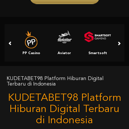
PP Casino
Aviator
Smartsoft
Micr
KUDETABET98 Platform Hiburan Digital
Terbaru di Indonesia
KUDETABET98 Platform
Hiburan Digital Terbaru
di Indonesia