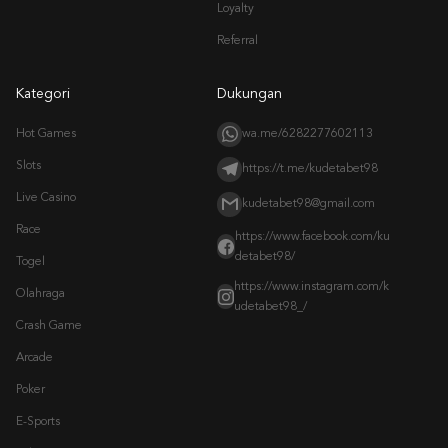
Loyalty
Referral
Kategori
Dukungan
Hot Games
wa.me/6282277602113
Slots
https://t.me/kudetabet98
Live Casino
kudetabet98@gmail.com
Race
https://www.facebook.com/ku
detabet98/
Togel
https://www.instagram.com/k
Olahraga
udetabet98_/
Crash Game
Arcade
Poker
E-Sports