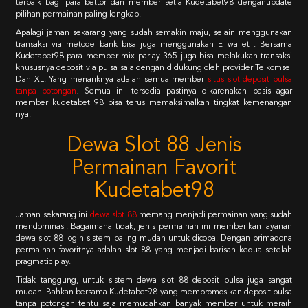
terbaik bagi para bettor dan member setia Kudetabet98 denganupdate
pilihan permainan paling lengkap.
Apalagi jaman sekarang yang sudah semakin maju, selain menggunakan
transaksi via metode bank bisa juga menggunakan E wallet . Bersama
Kudetabet98 para member mix parlay 365 juga bisa melakukan transaksi
khususnya deposit via pulsa saja dengan didukung oleh provider Telkomsel
Dan XL. Yang menariknya adalah semua member
situs slot deposit pulsa
tanpa potongan
.
Semua ini tersedia pastinya dikarenakan basis agar
member kudetabet 98 bisa terus memaksimalkan tingkat kemenangan
nya.
Dewa Slot 88 Jenis
Permainan Favorit
Kudetabet98
Jaman sekarang ini
dewa slot 88
memang menjadi permainan yang sudah
mendominasi. Bagaimana tidak, jenis permainan ini memberikan layanan
dewa slot 88 login sistem paling mudah untuk dicoba. Dengan primadona
permainan favoritnya adalah slot 88 yang menjadi barisan kedua setelah
pragmatic play.
Tidak tanggung, untuk sistem dewa slot 88 deposit pulsa juga sangat
mudah. Bahkan bersama Kudetabet98 yang mempromosikan deposit pulsa
tanpa potongan tentu saja memudahkan banyak member untuk meraih