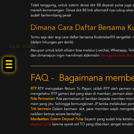
Tidak tanggung, untuk sistem dewa slot 88 deposit pulsa j
meraih kemenangan. Dewa slot 88 link alternatif nya cukup akse
sudah berkembang pesat
Dimana Cara Daftar Bersama K
Tentu saja dari segi cara daftar bersama Kudetabet98 sangatlah
(dalam hitungan per detik).
KLIK DISINI!
Ataupun untuk lebih efisien bisa melalui Livechat, Whatsapp, 
dan dimanapun ingin menikmati aldernalin
situs game bola dan s
FAQ - Bagaimana member
RTP
RTP merupakan Return To Player, istilah RTP oleh pemai
mengetahui RTP games slot yang akan di mainkan, pemain akan
Pola Permainan
Pola permainan di berikan kepada member-mem
main yang jitu. Sehingga kemungkinan JP ketika melakukan perm
Trik bermain
Dalam bermain slot, para member wajib mengetah
naikkan betnya secara bertahap.
Manfaatkan Sistem Deposit Pulsa
Seperti yang sudah kita ketah
deposit pulsa
karena syarat wd TO yang diberikan sangat rendah 