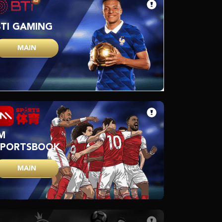
BTI GAMING
MAIN
IM
SPORTSBOOK
MAIN