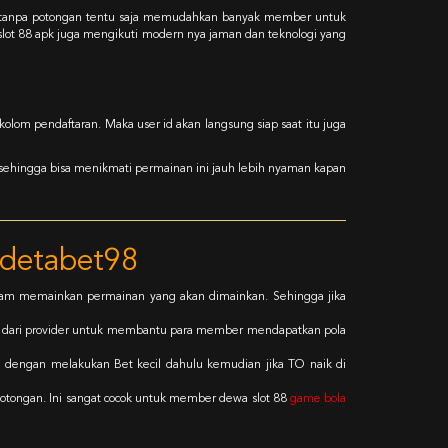
a tanpa potongan tentu saja memudahkan banyak member untuk
 slot 88 apk juga mengikuti modern nya jaman dan teknologi yang
olom pendaftaran. Maka user id akan langsung siap saat itu juga
 sehingga bisa menikmati permainan ini jauh lebih nyaman kapan
udetabet98
alam memainkan permainan yang akan dimainkan. Sehingga jika
g dari provider untuk membantu para member mendapatkan pola
h dengan melakukan Bet kecil dahulu kemudian jika TO naik di
otongan. Ini sangat cocok untuk member dewa slot 88
game bola