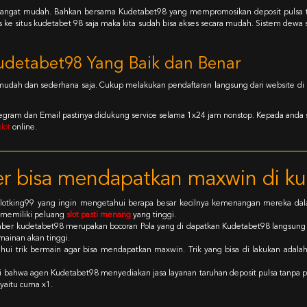
uga sangat mudah. Bahkan bersama Kudetabet98 yang mempromosikan deposit puls
s ke situs kudetabet 98 saja maka kita sudah bisa akses secara mudah. Sistem dewa
udetabet98 Yang Baik dan Benar
 mudah dan sederhana saja. Cukup melakukan pendaftaran langsung dari website di k
Telegram dan Email pastinya didukung service selama 1x24 jam nonstop. Kepada anda
lot
online.
 bisa mendapatkan maxwin di k
n slotking99 yang ingin mengetahui berapa besar kecilnya kemenangan mereka d
 memiliki peluang
slot pasti menang
yang tinggi.
ber kudetabet98 merupakan bocoran Pola yang di dapatkan Kudetabet98 langsun
ainan akan tinggi.
ui trik bermain agar bisa mendapatkan maxwin. Trik yang bisa di lakukan adala
ui bahwa agen Kudetabet98 menyediakan jasa layanan taruhan deposit pulsa tanpa p
yaitu cuma x1.