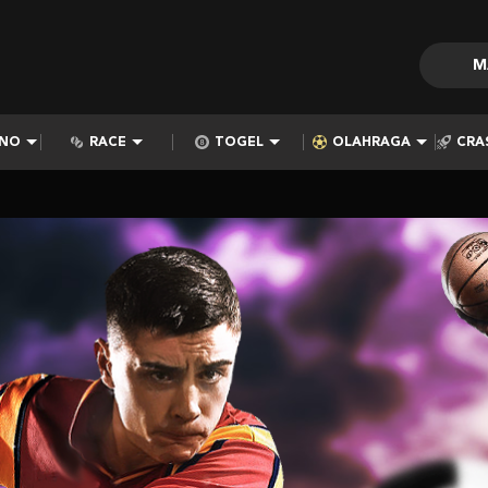
M
INO
RACE
TOGEL
OLAHRAGA
CRA