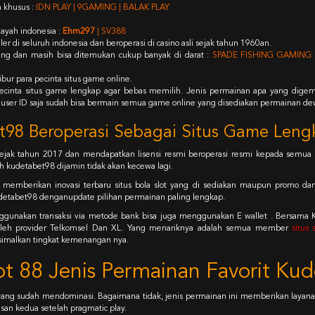
 khusus :
IDN PLAY | 9GAMING | BALAK PLAY
ayah indonesia :
Ehm297
| SV388
 di seluruh indonesia dan beroperasi di casino asli sejak tahun 1960an.
ng dan masih bisa ditemukan cukup banyak di darat :
SPADE FISHING GAMING 
bur para pecinta situs game online.
a pecinta situs game lengkap agar bebas memilih. Jenis permainan apa yang digema
 user ID saja sudah bisa bermain semua game online yang disediakan permainan dew
98 Beroperasi Sebagai Situs Game Leng
ejak tahun 2017 dan mendapatkan lisensi resmi beroperasi resmi kepada semua 
 kudetabet98 dijamin tidak akan kecewa lagi.
k memberikan inovasi terbaru situs bola slot yang di sediakan maupun promo da
detabet98 denganupdate pilihan permainan paling lengkap.
ggunakan transaksi via metode bank bisa juga menggunakan E wallet . Bersama
g oleh provider Telkomsel Dan XL. Yang menariknya adalah semua member
situs
simalkan tingkat kemenangan nya.
t 88 Jenis Permainan Favorit Ku
g sudah mendominasi. Bagaimana tidak, jenis permainan ini memberikan layanan
san kedua setelah pragmatic play.