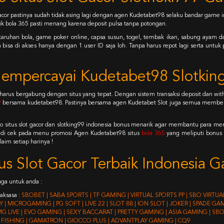
gacor pastinya sudah tidak asing lagi dengan agen Kudetabet98 selaku bandar game in
ik bola 365 pasti menang karena deposit pulsa tanpa potongan.
e, taruhan bola, game poker online, capsa susun, togel, tembak ikan, sabung ayam 
isa di akses hanya dengan 1 user ID saja loh. Tanpa harus repot lagi serta unt
empercayai Kudetabet98 Slotking
 harus bergabung dengan situs yang tepat. Dengan sistem transaksi deposit dan 
9
bersama kudetabet98. Pastinya bersama agen Kudetabet Slot juga semua member 
o situs slot gacor dan slotking99 indonesia bonus menarik agar membantu para
 di cek pada menu promosi Agen Kudetabet98 situs
bola 365
yang meliputi bonus
aim setiap harinya !
tus Slot Gacor Terbaik Indonesia
juga untuk anda :
aksasa :
SBOBET | SABA SPORTS | TF GAMING | VIRTUAL SPORTS PP | SBO VIRTU
 | MICROGAMING | PG SOFT | LIVE 22 | SLOT 88 | ION SLOT | JOKER | SPADE G
MG LIVE | EVO GAMING | SEXY BACCARAT | PRETTY GAMING | ASIA GAMING | S
FISHING | GAMATRON | GIOCCO PLUS | ADVANTPLAY GAMING | CQ9