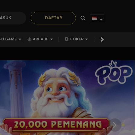
ASUK
DAFTAR
SH GAME
ARCADE
POKER
E-SPORTS