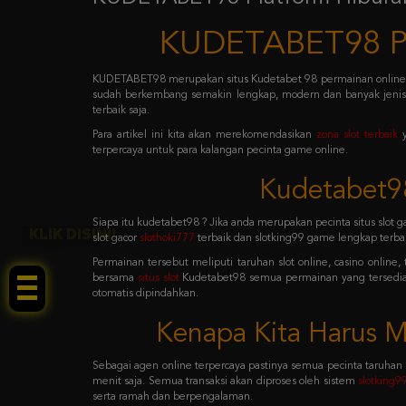
KUDETABET98 Pla
KUDETABET98 merupakan situs Kudetabet 98 permainan onlin
sudah berkembang semakin lengkap, modern dan banyak jenis. T
terbaik saja.
Para artikel ini kita akan merekomendasikan
zona slot terbaik
terpercaya untuk para kalangan pecinta game online.
Kudetabet98
Siapa itu kudetabet98 ? Jika anda merupakan pecinta situs slot 
KLIK DISINI!
slot gacor
slothoki777
terbaik dan slotking99 game lengkap terba
Permainan tersebut meliputi taruhan slot online, casino onlin
bersama
situs slot
Kudetabet98 semua permainan yang tersedia b
otomatis dipindahkan.
Kenapa Kita Harus M
Sebagai agen online terpercaya pastinya semua pecinta taruhan
menit saja. Semua transaksi akan diproses oleh sistem
slotking9
serta ramah dan berpengalaman.