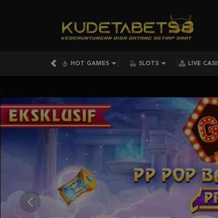
HOT GAMES
SLOTS
LIVE CAS
;;