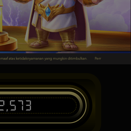
s ketidaknyamanan yang mungkin ditimbulkan.
Pemeliharaan Terjadwal: MarbleX 
72,573