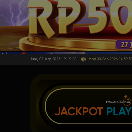
Jum, 07-Agt-2026 19.19.28
tual Sports pada 30-Jun-2026 dari 14.59.59 sampai 30-Sep-2026 14.59.59. Selama w
JACKPOT
PLAY