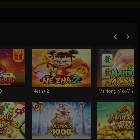
0
Nezha 2
Mahjong MaxWin