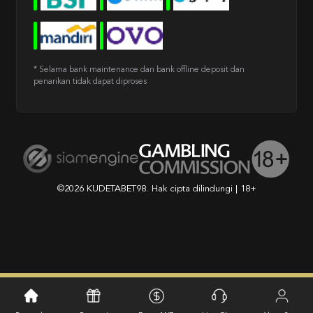
* Selama bank maintenance dan bank offline deposit dan
penarikan tidak dapat diproses
©2026 KUDETABET98. Hak cipta dilindungi | 18+