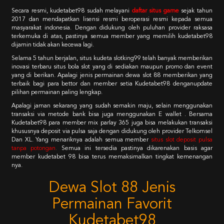
Secara resmi, kudetabet98 sudah melayani
daftar situs game
sejak tahun
2017 dan mendapatkan lisensi resmi beroperasi resmi kepada semua
masyarakat indonesia. Dengan didukung oleh puluhan provider raksasa
terkemuka di atas, pastinya semua member yang memilih kudetabet98
dijamin tidak akan kecewa lagi.
Selama 5 tahun berjalan, situs kudeta slotking99 telah banyak memberikan
inovasi terbaru situs bola slot yang di sediakan maupun promo dan event
yang di berikan. Apalagi jenis permainan dewa slot 88 memberikan yang
terbaik bagi para bettor dan member setia Kudetabet98 denganupdate
pilihan permainan paling lengkap.
Apalagi jaman sekarang yang sudah semakin maju, selain menggunakan
transaksi via metode bank bisa juga menggunakan E wallet . Bersama
Kudetabet98 para member mix parlay 365 juga bisa melakukan transaksi
khususnya deposit via pulsa saja dengan didukung oleh provider Telkomsel
Dan XL. Yang menariknya adalah semua member
situs slot deposit pulsa
tanpa potongan
.
Semua ini tersedia pastinya dikarenakan basis agar
member kudetabet 98 bisa terus memaksimalkan tingkat kemenangan
nya.
Dewa Slot 88 Jenis
Permainan Favorit
Kudetabet98