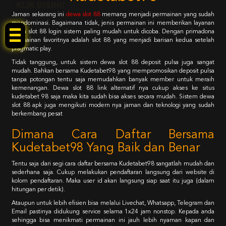
KLIK DISINI!
Jaman sekarang ini
dewa slot 88
memang menjadi permainan yang sudah
mendominasi. Bagaimana tidak, jenis permainan ini memberikan layanan
dewa slot 88 login sistem paling mudah untuk dicoba. Dengan primadona
permainan favoritnya adalah slot 88 yang menjadi barisan kedua setelah
pragmatic play.
Tidak tanggung, untuk sistem dewa slot 88 deposit pulsa juga sangat
mudah. Bahkan bersama Kudetabet98 yang mempromosikan deposit pulsa
tanpa potongan tentu saja memudahkan banyak member untuk meraih
kemenangan. Dewa slot 88 link alternatif nya cukup akses ke situs
kudetabet 98 saja maka kita sudah bisa akses secara mudah. Sistem dewa
slot 88 apk juga mengikuti modern nya jaman dan teknologi yang sudah
berkembang pesat
Dimana Cara Daftar Bersama
Kudetabet98 Yang Baik dan Benar
Tentu saja dari segi cara daftar bersama Kudetabet98 sangatlah mudah dan
sederhana saja. Cukup melakukan pendaftaran langsung dari website di
kolom pendaftaran. Maka user id akan langsung siap saat itu juga (dalam
hitungan per detik).
Ataupun untuk lebih efisien bisa melalui Livechat, Whatsapp, Telegram dan
Email pastinya didukung service selama 1x24 jam nonstop. Kepada anda
sehingga bisa menikmati permainan ini jauh lebih nyaman kapan dan