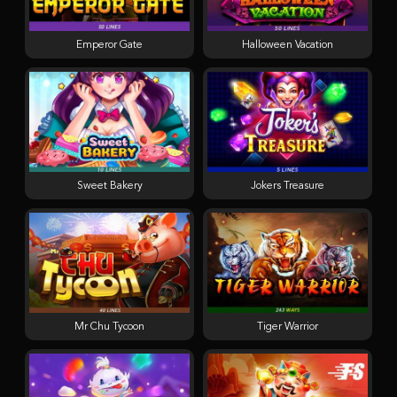
Emperor Gate
Halloween Vacation
Sweet Bakery
Jokers Treasure
Mr Chu Tycoon
Tiger Warrior