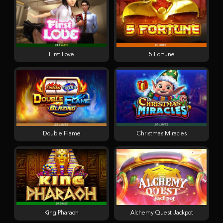
First Love
5 Fortune
Double Flame
Christmas Miracles
King Pharaoh
Alchemy Quest Jackpot