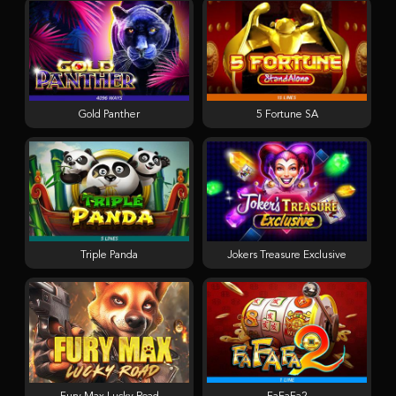
Gold Panther
5 Fortune SA
Triple Panda
Jokers Treasure Exclusive