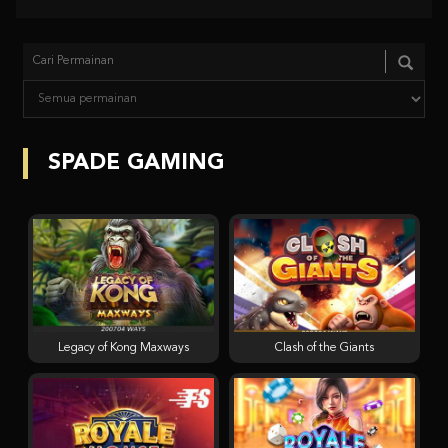
SPADE GAMING
Legacy of Kong Maxways
Clash of the Giants