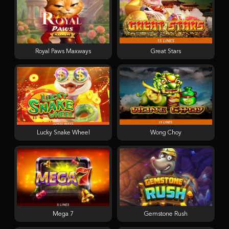
Royal Paws Maxways
Great Stars
Lucky Snake Wheel
Wong Choy
Mega 7
Gemstone Rush