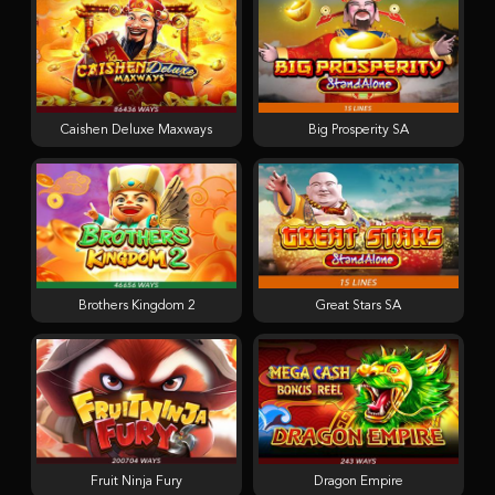
Caishen Deluxe Maxways
Big Prosperity SA
Brothers Kingdom 2
Great Stars SA
Fruit Ninja Fury
Dragon Empire