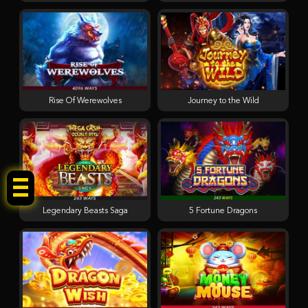
Rise Of Werewolves
Journey to the Wild
KLIK DISINI!
Legendary Beasts Saga
5 Fortune Dragons