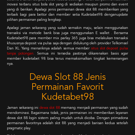
inovasi terbaru situs bola slot yang di sediakan maupun promo dan event
yang di berikan. Apalagi jenis permainan dewa slot 88 memberikan yang
terbaik bagi para bettor dan member setia Kudetabet98 denganupdate
pilihan permainan paling lengkap.
Apalagi jaman sekarang yang sudah semakin maju, selain menggunakan
transaksi via metode bank bisa juga menggunakan E wallet . Bersama
Kudetabet98 para member mix parlay 365 juga bisa melakukan transaksi
khususnya deposit via pulsa saja dengan didukung oleh provider Telkomsel
Dan XL. Yang menariknya adalah semua member
situs slot deposit pulsa
tanpa potongan
.
Semua ini tersedia pastinya dikarenakan basis agar
member kudetabet 98 bisa terus memaksimalkan tingkat kemenangan
nya.
Dewa Slot 88 Jenis
Permainan Favorit
Kudetabet98
Jaman sekarang ini
dewa slot 88
memang menjadi permainan yang sudah
mendominasi. Bagaimana tidak, jenis permainan ini memberikan layanan
dewa slot 88 login sistem paling mudah untuk dicoba. Dengan primadona
permainan favoritnya adalah slot 88 yang menjadi barisan kedua setelah
pragmatic play.