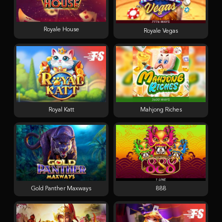
Royale House
Royale Vegas
Royal Katt
Mahjong Riches
Gold Panther Maxways
888