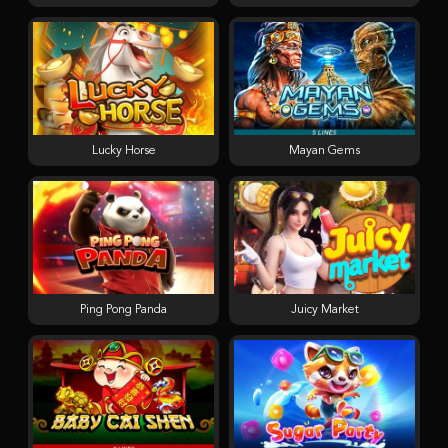
Lucky Horse
Mayan Gems
Ping Pong Panda
Juicy Market