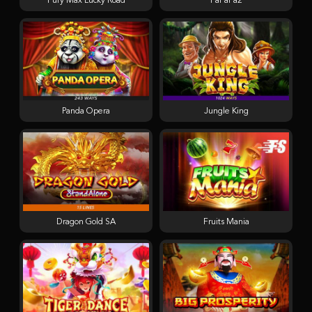
Fury Max Lucky Road
FaFaFa2
Panda Opera
Jungle King
Dragon Gold SA
Fruits Mania