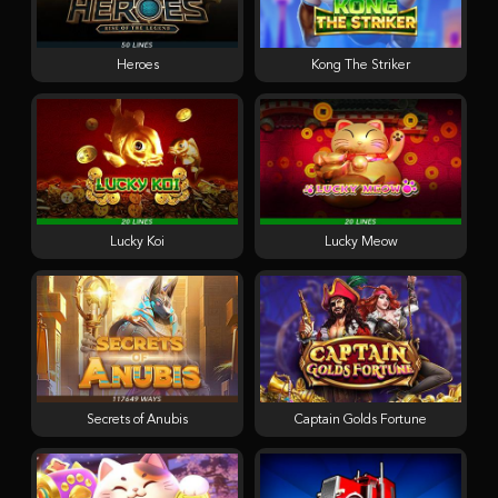
Heroes
Kong The Striker
Lucky Koi
Lucky Meow
Secrets of Anubis
Captain Golds Fortune