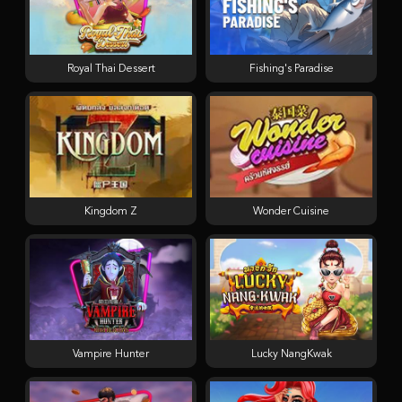
Royal Thai Dessert
Fishing's Paradise
Kingdom Z
Wonder Cuisine
Vampire Hunter
Lucky NangKwak