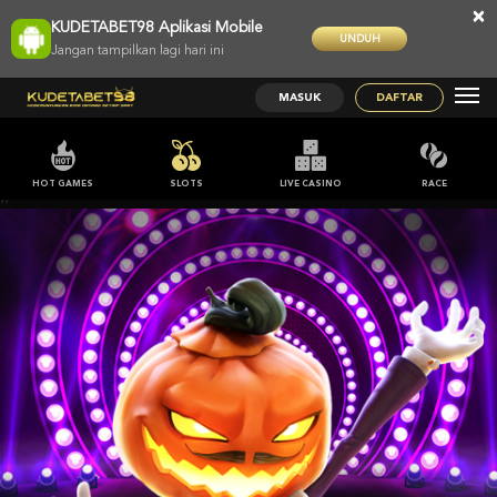
×
KUDETABET98 Aplikasi Mobile
UNDUH
Jangan tampilkan lagi hari ini
MASUK
DAFTAR
HOT GAMES
SLOTS
LIVE CASINO
RACE
;;