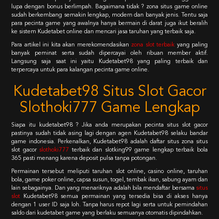
lupa dengan bonus berlimpah. Bagaimana tidak ? zona situs game online
sudah berkembang semakin lengkap, modern dan banyak jenis. Tentu saja
para pecinta game yang awalnya hanya bermain di darat juga ikut beralih
ke sistem Kudetabet online dan mencari jasa taruhan yang terbaik saja.
Para artikel ini kita akan merekomendasikan
zona slot terbaik
yang paling
banyak peminat serta sudah dipercayai oleh ribuan member aktif.
Langsung saja saat ini yaitu Kudetabet98 yang paling terbaik dan
terpercaya untuk para kalangan pecinta game online.
Kudetabet98 Situs Slot Gacor
Slothoki777 Game Lengkap
Siapa itu kudetabet98 ? Jika anda merupakan pecinta situs slot gacor
pastinya sudah tidak asing lagi dengan agen Kudetabet98 selaku bandar
game indonesia. Perkenalkan, Kudetabet98 adalah daftar situs zona situs
slot gacor
slothoki777
terbaik dan slotking99 game lengkap terbaik bola
365 pasti menang karena deposit pulsa tanpa potongan.
Permainan tersebut meliputi taruhan slot online, casino online, taruhan
bola, game poker online, capsa susun, togel, tembak ikan, sabung ayam dan
lain sebagainya. Dan yang menariknya adalah bila mendaftar bersama
situs
slot
Kudetabet98 semua permainan yang tersedia bisa di akses hanya
dengan 1 user ID saja loh. Tanpa harus repot lagi serta untuk pemindahan
saldo dari kudetabet game yang berlaku semuanya otomatis dipindahkan.