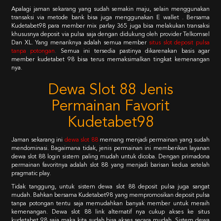
Apalagi jaman sekarang yang sudah semakin maju, selain menggunakan
transaksi via metode bank bisa juga menggunakan E wallet . Bersama
Kudetabet98 para member mix parlay 365 juga bisa melakukan transaksi
khususnya deposit via pulsa saja dengan didukung oleh provider Telkomsel
Dan XL. Yang menariknya adalah semua member
situs slot deposit pulsa
tanpa potongan
.
Semua ini tersedia pastinya dikarenakan basis agar
member kudetabet 98 bisa terus memaksimalkan tingkat kemenangan
nya.
Dewa Slot 88 Jenis
Permainan Favorit
Kudetabet98
Jaman sekarang ini
dewa slot 88
memang menjadi permainan yang sudah
mendominasi. Bagaimana tidak, jenis permainan ini memberikan layanan
dewa slot 88 login sistem paling mudah untuk dicoba. Dengan primadona
permainan favoritnya adalah slot 88 yang menjadi barisan kedua setelah
pragmatic play.
Tidak tanggung, untuk sistem dewa slot 88 deposit pulsa juga sangat
mudah. Bahkan bersama Kudetabet98 yang mempromosikan deposit pulsa
tanpa potongan tentu saja memudahkan banyak member untuk meraih
kemenangan. Dewa slot 88 link alternatif nya cukup akses ke situs
kudetabet 98 saja maka kita sudah bisa akses secara mudah. Sistem dewa