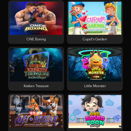
ONE Boxing
Cupid's Garden
Kraken Treasure
Little Monster