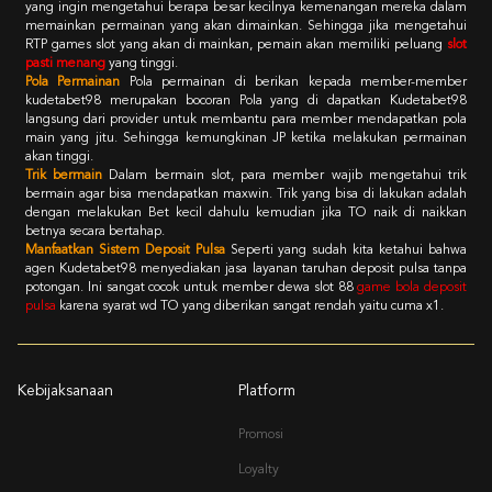
yang ingin mengetahui berapa besar kecilnya kemenangan mereka dalam
memainkan permainan yang akan dimainkan. Sehingga jika mengetahui
RTP games slot yang akan di mainkan, pemain akan memiliki peluang
slot
pasti menang
yang tinggi.
Pola Permainan
Pola permainan di berikan kepada member-member
kudetabet98 merupakan bocoran Pola yang di dapatkan Kudetabet98
langsung dari provider untuk membantu para member mendapatkan pola
main yang jitu. Sehingga kemungkinan JP ketika melakukan permainan
akan tinggi.
Trik bermain
Dalam bermain slot, para member wajib mengetahui trik
bermain agar bisa mendapatkan maxwin. Trik yang bisa di lakukan adalah
dengan melakukan Bet kecil dahulu kemudian jika TO naik di naikkan
betnya secara bertahap.
Manfaatkan Sistem Deposit Pulsa
Seperti yang sudah kita ketahui bahwa
agen Kudetabet98 menyediakan jasa layanan taruhan deposit pulsa tanpa
potongan. Ini sangat cocok untuk member dewa slot 88
game bola deposit
pulsa
karena syarat wd TO yang diberikan sangat rendah yaitu cuma x1.
Kebijaksanaan
Platform
Promosi
Loyalty