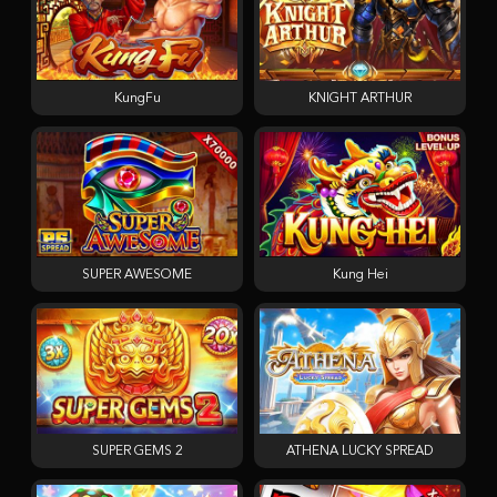
KungFu
KNIGHT ARTHUR
SUPER AWESOME
Kung Hei
SUPER GEMS 2
ATHENA LUCKY SPREAD