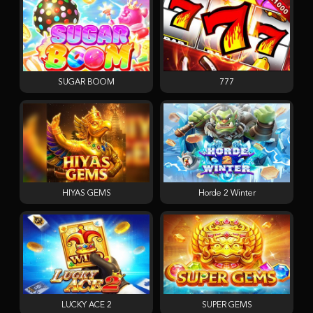
SUGAR BOOM
777
HIYAS GEMS
Horde 2 Winter
LUCKY ACE 2
SUPER GEMS