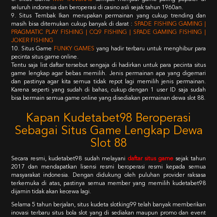
seluruh indonesia dan beroperasi di casino asli sejak tahun 1960an.
9. Situs Tembak Ikan merupakan permainan yang cukup trending dan
masih bisa ditemukan cukup banyak di darat :
SPADE FISHING GAMING |
PRAGMATIC PLAY FISHING | CQ9 FISHING | SPADE GAMING FISHING |
JOKER FISHING
10. Situs Game
FUNKY GAMES
yang hadir terbaru untuk menghibur para
pecinta situs game online.
Tentu saja list daftar tersebut sengaja di hadirkan untuk para pecinta situs
game lengkap agar bebas memilih. Jenis permainan apa yang digemari
dan pastinya agar kita semua tidak repot lagi memilih jenis permainan.
Karena seperti yang sudah di bahas, cukup dengan 1 user ID saja sudah
bisa bermain semua game online yang disediakan permainan dewa slot 88.
Kapan Kudetabet98 Beroperasi
Sebagai Situs Game Lengkap Dewa
Slot 88
Secara resmi, kudetabet98 sudah melayani
daftar situs game
sejak tahun
2017 dan mendapatkan lisensi resmi beroperasi resmi kepada semua
masyarakat indonesia. Dengan didukung oleh puluhan provider raksasa
terkemuka di atas, pastinya semua member yang memilih kudetabet98
dijamin tidak akan kecewa lagi.
Selama 5 tahun berjalan, situs kudeta slotking99 telah banyak memberikan
inovasi terbaru situs bola slot yang di sediakan maupun promo dan event