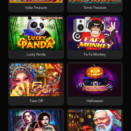
India Treasure
Tomb Treasure
Lucky Panda
Fa Fa Monkey
Face Off
Halloween