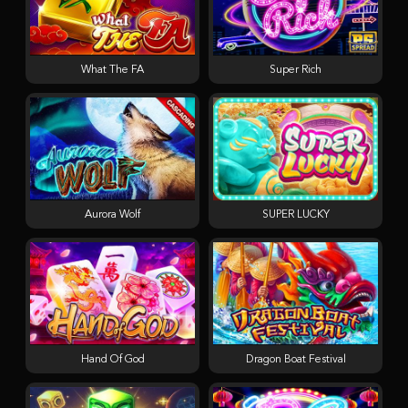
What The FA
Super Rich
Aurora Wolf
SUPER LUCKY
Hand Of God
Dragon Boat Festival