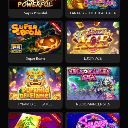
Super Powerful
FANTASY - SOUTHEAST ASIA
Super Boom
LUCKY ACE
PYRAMID OF FLAMES
NECROMANCER SHA