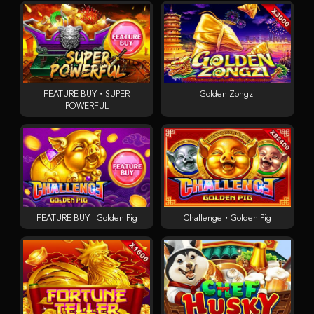
FEATURE BUY・SUPER
Golden Zongzi
POWERFUL
FEATURE BUY - Golden Pig
Challenge・Golden Pig