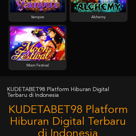
Vampire
Alchemy
Moon Festival
KUDETABET98 Platform Hiburan Digital
Terbaru di Indonesia
KUDETABET98 Platform
Hiburan Digital Terbaru
di Indonesia