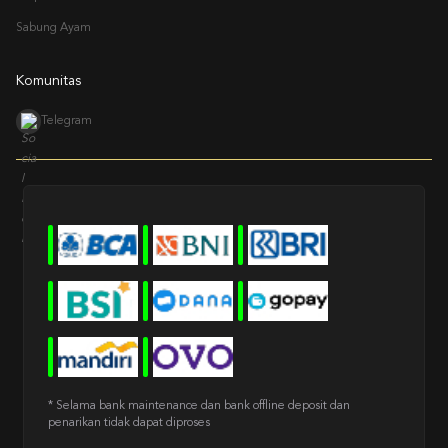
Sabung Ayam
Komunitas
Telegram
* Selama bank maintenance dan bank offline deposit dan
penarikan tidak dapat diproses