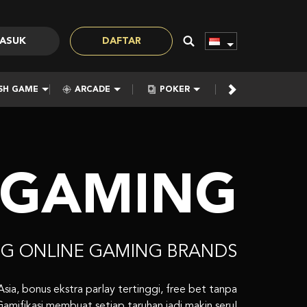
ASUK
DAFTAR
SH GAME
ARCADE
POKER
E-SPORTS
 GAMING
NG ONLINE GAMING BRANDS
sia, bonus ekstra parlay tertinggi, free bet tanpa
amifikasi membuat setiap taruhan jadi makin seru!