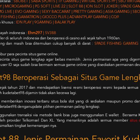
aksasa :
SBOBET | SABA SPORTS | TF GAMING | VIRTUAL SPORTS PP | SBO VIRTU
 | MICROGAMING | PG SOFT | LIVE 22 | SLOT 88 | ION SLOT | JOKER | SPADE G
MG LIVE | EVO GAMING | SEXY BACCARAT | PRETTY GAMING | ASIA GAMING | S
FISHING | GAMATRON | GIOCCO PLUS | ADVANTPLAY GAMING | CQ9
 khusus :
IDN PLAY | 9GAMING | BALAK PLAY
ayah indonesia :
Ehm297
| SV388
 di seluruh indonesia dan beroperasi di casino asli sejak tahun 1960an.
ng dan masih bisa ditemukan cukup banyak di darat :
SPADE FISHING GAMING 
bur para pecinta situs game online.
a pecinta situs game lengkap agar bebas memilih. Jenis permainan apa yang digema
 user ID saja sudah bisa bermain semua game online yang disediakan permainan dew
98 Beroperasi Sebagai Situs Game Leng
ejak tahun 2017 dan mendapatkan lisensi resmi beroperasi resmi kepada semua 
 kudetabet98 dijamin tidak akan kecewa lagi.
k memberikan inovasi terbaru situs bola slot yang di sediakan maupun promo da
detabet98 denganupdate pilihan permainan paling lengkap.
ggunakan transaksi via metode bank bisa juga menggunakan E wallet . Bersama
g oleh provider Telkomsel Dan XL. Yang menariknya adalah semua member
situs
simalkan tingkat kemenangan nya.
t 88 Jenis Permainan Favorit Ku