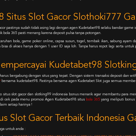
 Situs Slot Gacor Slothoki777 
gacor pastinya sudah tidak asing lagi dengan agen Kudetabet98 selaku bandar game in
ik bola 365 pasti menang karena deposit pulsa tanpa potongan.
e, taruhan bola, game poker online, capsa susun, togel, tembak ikan, sabung ayam 
isa di akses hanya dengan 1 user ID saja loh. Tanpa harus repot lagi serta unt
empercayai Kudetabet98 Slotking
 harus bergabung dengan situs yang tepat. Dengan sistem transaksi deposit dan 
9
bersama kudetabet98. Pastinya bersama agen Kudetabet Slot juga semua member 
o situs slot gacor dan slotking99 indonesia bonus menarik agar membantu para
 di cek pada menu promosi Agen Kudetabet98 situs
bola 365
yang meliputi bonus
aim setiap harinya !
tus Slot Gacor Terbaik Indonesia
juga untuk anda :