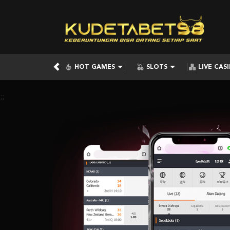
HOT GAMES
SLOTS
LIVE CAS
;;