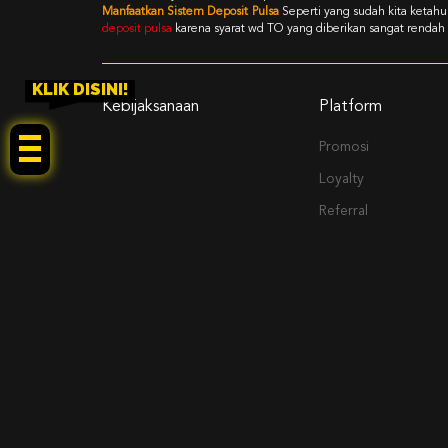
Manfaatkan Sistem Deposit Pulsa
Seperti yang sudah kita ketah
deposit pulsa
karena syarat wd TO yang diberikan sangat rendah 
KLIK DISINI!
Kebijaksanaan
Platform
Promosi
Loyalty
Referral