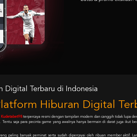
Digital Terbaru di Indonesia
tform Hiburan Digital Terb
e
Kudetabet98
terpercaya resmi dengan tampilan modern dan canggih tidak lupa den
entu saja para pecinta game yang awalnya hanya bermain di darat juga ikut ber
yang paling banyak peminat serta sudah dipercayai oleh ribuan member aktif. Lan