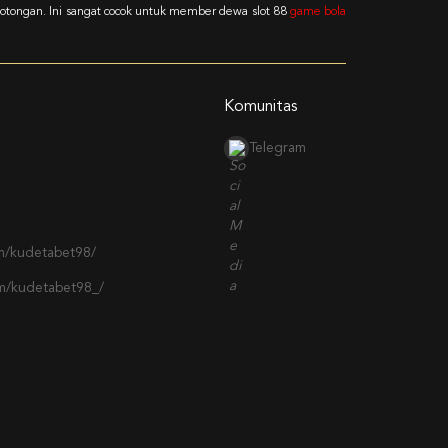
otongan. Ini sangat cocok untuk member dewa slot 88
game bola
Komunitas
Telegram
m/kudetabet98/
om/kudetabet98_/