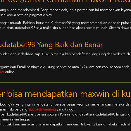
g sudah mendominasi. Bagaimana tidak, jenis permainan ini memberikan layanan
san kedua setelah pragmatic play.
uga sangat mudah. Bahkan bersama Kudetabet98 yang mempromosikan deposit puls
s ke situs kudetabet 98 saja maka kita sudah bisa akses secara mudah. Sistem dewa
udetabet98 Yang Baik dan Benar
 mudah dan sederhana saja. Cukup melakukan pendaftaran langsung dari website di k
Telegram dan Email pastinya didukung service selama 1x24 jam nonstop. Kepada anda
lot
online.
 bisa mendapatkan maxwin di k
n slotking99 yang ingin mengetahui berapa besar kecilnya kemenangan mereka d
 memiliki peluang
slot pasti menang
yang tinggi.
ber kudetabet98 merupakan bocoran Pola yang di dapatkan Kudetabet98 langsun
ainan akan tinggi.
ui trik bermain agar bisa mendapatkan maxwin. Trik yang bisa di lakukan adala