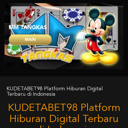
MM TANGKAS
MAIN
KUDETABET98 Platform Hiburan Digital
Terbaru di Indonesia
KUDETABET98 Platform
Hiburan Digital Terbaru