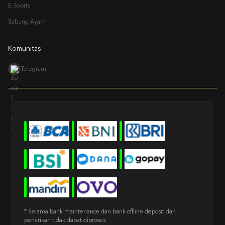
E-Sports
Sabung Ayam
Komunitas
Telegram
* Selama bank maintenance dan bank offline deposit dan
penarikan tidak dapat diproses