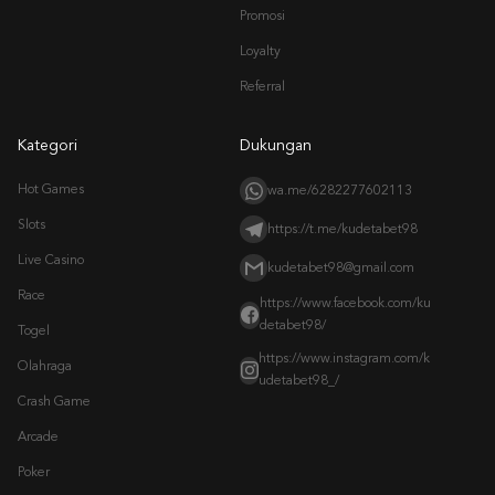
Promosi
Loyalty
Referral
Kategori
Dukungan
Hot Games
wa.me/6282277602113
Slots
https://t.me/kudetabet98
Live Casino
kudetabet98@gmail.com
Race
https://www.facebook.com/ku
detabet98/
Togel
https://www.instagram.com/k
Olahraga
udetabet98_/
Crash Game
Arcade
Poker