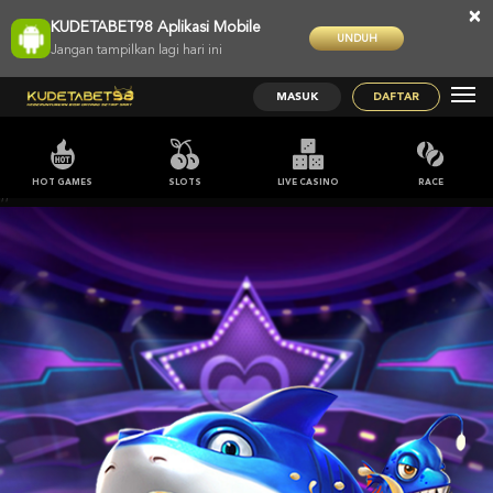
×
KUDETABET98 Aplikasi Mobile
UNDUH
Jangan tampilkan lagi hari ini
MASUK
DAFTAR
HOT GAMES
SLOTS
LIVE CASINO
RACE
;;