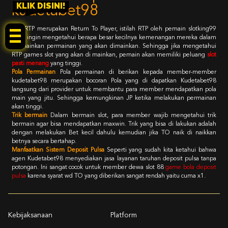
KLIK DISINI!
kudetabet98
RTP
RTP merupakan Return To Player, istilah RTP oleh pemain slotking99
yang ingin mengetahui berapa besar kecilnya kemenangan mereka dalam
memainkan permainan yang akan dimainkan. Sehingga jika mengetahui
RTP games slot yang akan di mainkan, pemain akan memiliki peluang
slot
pasti menang
yang tinggi.
Pola Permainan
Pola permainan di berikan kepada member-member
kudetabet98 merupakan bocoran Pola yang di dapatkan Kudetabet98
langsung dari provider untuk membantu para member mendapatkan pola
main yang jitu. Sehingga kemungkinan JP ketika melakukan permainan
akan tinggi.
Trik bermain
Dalam bermain slot, para member wajib mengetahui trik
bermain agar bisa mendapatkan maxwin. Trik yang bisa di lakukan adalah
dengan melakukan Bet kecil dahulu kemudian jika TO naik di naikkan
betnya secara bertahap.
Manfaatkan Sistem Deposit Pulsa
Seperti yang sudah kita ketahui bahwa
agen Kudetabet98 menyediakan jasa layanan taruhan deposit pulsa tanpa
potongan. Ini sangat cocok untuk member dewa slot 88
game bola deposit
pulsa
karena syarat wd TO yang diberikan sangat rendah yaitu cuma x1.
Kebijaksanaan
Platform