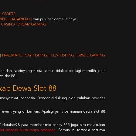
AL SPORTS
AMING | HABANERO |
dan puluhan game lainnya.
BO CASINO | DREAM GAMING
| PRAGMATIC PLAY FISHING | CQ9 FISHING | SPADE GAMING
ri dan pastinya agar kita semua tidak repot lagi memilih jenis
a slot 88.
kap Dewa Slot 88
masyarakat indonesia. Dengan didukung oleh puluhan provider
n event yang di berikan. Apalagi jenis permainan dewa slot 88
 Kudetabet98 para member mix parlay 365 juga bisa melakukan
 slot deposit pulsa tanpa potongan
.
Semua ini tersedia pastinya