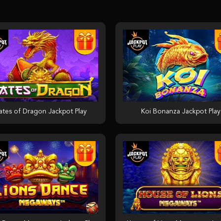
ates of Dragon Jackpot Play
Koi Bonanza Jackpot Play