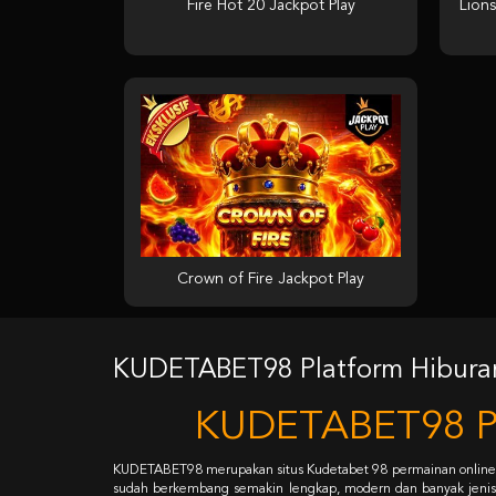
Fire Hot 20 Jackpot Play
Lion
Crown of Fire Jackpot Play
KUDETABET98 Platform Hiburan 
KUDETABET98 Pla
KUDETABET98 merupakan situs Kudetabet 98 permainan onlin
sudah berkembang semakin lengkap, modern dan banyak jenis. T