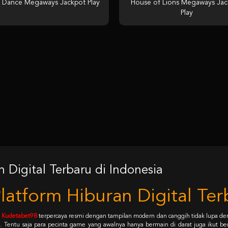
s Dance Megaways Jackpot Play
House of Lions Megaways Jac
Play
Digital Terbaru di Indonesia
tform Hiburan Digital Terb
e
Kudetabet98
terpercaya resmi dengan tampilan modern dan canggih tidak lupa den
entu saja para pecinta game yang awalnya hanya bermain di darat juga ikut ber