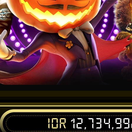
IDR
12,734,9