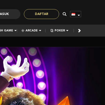
ASUK
DAFTAR
SH GAME
ARCADE
POKER
E-SPORTS