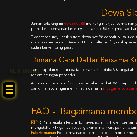
Dewa Slo
Jaman sekarang ini
dewa slot 88
memang menjadi permainan yan
primadona permainan favoritnya adalah slot 88 yang menjadi bari
Tidak tanggung, untuk sistem dewa slot 88 deposit pulsa j
meraih kemenangan. Dewa slot 88 link alternatif nya cukup akse
sudah berkembang pesat
Dimana Cara Daftar Bersama K
Tentu saja dari segi cara daftar bersama Kudetabet98 sangatlah
KLIK DISINI!
(dalam hitungan per detik).
Ataupun untuk lebih efisien bisa melalui Livechat, Whatsapp, 
dan dimanapun ingin menikmati aldernalin
situs game bola dan s
FAQ - Bagaimana member
RTP
RTP merupakan Return To Player, istilah RTP oleh pemai
mengetahui RTP games slot yang akan di mainkan, pemain akan
Pola Permainan
Pola permainan di berikan kepada member-mem