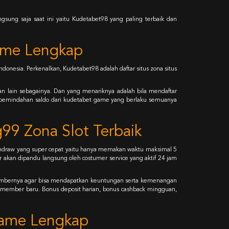
gsung saja saat ini yaitu Kudetabet98 yang paling terbaik dan
Game Lengkap
donesia. Perkenalkan, Kudetabet98 adalah daftar situs zona situs
dan lain sebagainya. Dan yang menariknya adalah bila mendaftar
uk pemindahan saldo dari kudetabet game yang berlaku semuanya
99 Zona Slot Terbaik
withdraw yang super cepat yaitu hanya memakan waktu maksimal 5
akan dipandu langsung oleh costumer service yang aktif 24 jam
 membernya agar bisa mendapatkan keuntungan serta kemenangan
 member baru. Bonus deposit harian, bonus cashback mingguan,
 Game Lengkap