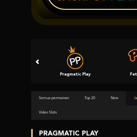
Pragmatic Play
Fat
Semua permainan
Top 20
New
J
Video Slots
PRAGMATIC PLAY