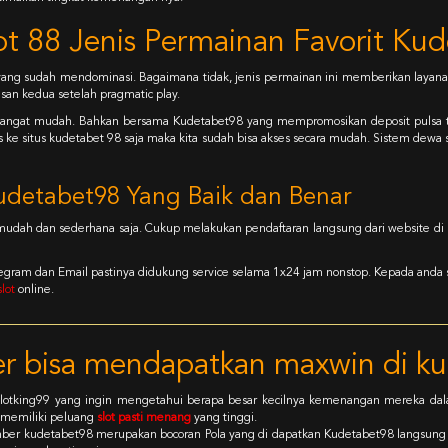
t 88 Jenis Permainan Favorit Ku
g sudah mendominasi. Bagaimana tidak, jenis permainan ini memberikan layanan
san kedua setelah pragmatic play.
uga sangat mudah. Bahkan bersama Kudetabet98 yang mempromosikan deposit puls
s ke situs kudetabet 98 saja maka kita sudah bisa akses secara mudah. Sistem dewa
udetabet98 Yang Baik dan Benar
 mudah dan sederhana saja. Cukup melakukan pendaftaran langsung dari website di k
Telegram dan Email pastinya didukung service selama 1x24 jam nonstop. Kepada anda
lot
online.
 bisa mendapatkan maxwin di k
n slotking99 yang ingin mengetahui berapa besar kecilnya kemenangan mereka d
 memiliki peluang
slot pasti menang
yang tinggi.
ber kudetabet98 merupakan bocoran Pola yang di dapatkan Kudetabet98 langsun